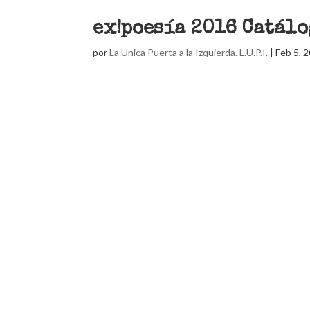
ex!poesía 2016 Catál
por
La Unica Puerta a la Izquierda. L.U.P.I.
|
Feb 5, 