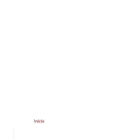
Estás en
Inicio
»
Archivo de febrero 2017