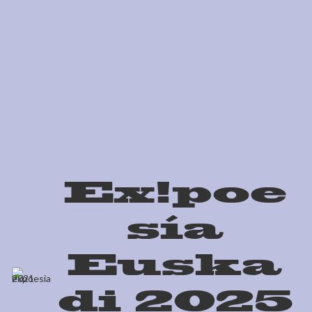
Ex!poe
sía
Euska
di 2025