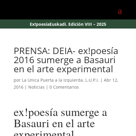
Ex!poesíaEuskadi. Edición VIII – 2025
PRENSA: DEIA- ex!poesía
2016 sumerge a Basauri
en el arte experimental
por
La Unica Puerta a la Izquierda. L.U.P.I.
|
Abr 12,
2016
|
Noticias
|
0 Comentarios
ex!poesía sumerge a
Basauri en el arte
experimental