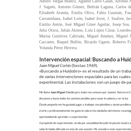
Adolfo Vargas Blanco, Agustín Calvo Galán, Alfonso 
J. Sagués, Antonio Gómez, Beltrán Laguna, Carlos de
Elisabeth Aranda, Emilia Oliva, Fabio Guzmán, Faus
Carramiñana, Isabel León, Isabel Jover, J. Seafree, Ja
Emilio Antón, José Miguel Giner Aguilar, Josep Sou
Julia Otxoa, Julián Alonso, Lola López Cózar, Lourde
Marisa Gutiérrez Cabriada, Miguel Jiménez, Miguel A
Caccamo, Raquel Bullón, Ricardo Ugarte, Roberto F
Yolanda Pérez Herrera.
Intervención espacial: Buscando a Hu
Juan Miguel Cortés
(Sestao 1969).
«Buscando a Huidobro» es el resultado de un traba
de varias intervenciones espaciales para las cuales
experimental. Las instalaciones son un juego de pa
Me llamo
Juan Miguel Cortés
pero todos me conocen por Juanmi. Nací en el 69
descansa y busca todos los caminos posibles para sacar la cabeza y ver la luz.
Desde pequeño me ha gustado jugar y trabajar con plastilina y siento predilec
el arte y profesionalmente me gano la vida en los aledaños del mismo: escenógra
oportunidad de aprender y experimentar.
A propósito de experimentar, un día por casualidad descubrí la poesía visual 
saberlo había aflorado en más de una ocasión. Me considero más experimentador