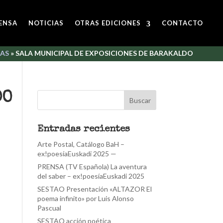
ENSA
NOTICIAS
OTRAS EDICIONES
CONTACTO
IAS
»
SALA MUNICIPAL DE EXPOSICIONES DE BARAKALDO
DO
Entradas recientes
Arte Postal, Catálogo BaH –
ex!poesíaEuskadi 2025 —
PRENSA (TV Española) La aventura
del saber – ex!poesíaEuskadi 2025
SESTAO Presentación «ALTAZOR El
poema infinito» por Luis Alonso
Pascual
SESTAO acción poética