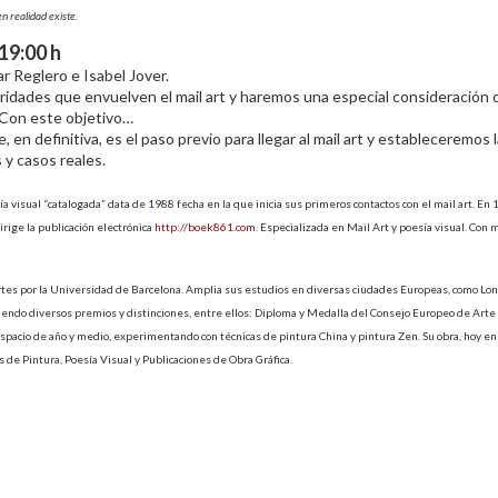
en realidad existe.
 19:00 h
ar Reglero e Isabel Jover.
ridades que envuelven el mail art y haremos una especial consideración d
. Con este objetivo…
en definitiva, es el paso previo para llegar al mail art y estableceremos 
 y casos reales.
sía visual “catalogada” data de 1988 fecha en la que inicia sus primeros contactos con el mail art. En
irige la publicación electrónica
http://boek861.com
. Especializada en Mail Art y poesía visual. Con 
Artes por la Universidad de Barcelona. Amplia sus estudios en diversas ciudades Europeas, como Lo
ndo diversos premios y distinciones, entre ellos: Diploma y Medalla del Consejo Europeo de Arte
spacio de año y medio, experimentando con técnicas de pintura China y pintura Zen. Su obra, hoy en
as de Pintura, Poesía Visual y Publicaciones de Obra Gráfica.