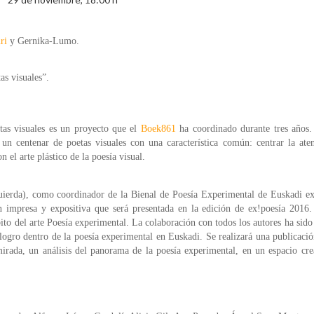
uri
y Gernika-Lumo.
as visuales”.
tas visuales es un proyecto que el
Boek861
ha coordinado durante tres años.
n centenar de poetas visuales con una característica común: centrar la ate
n el arte plástico de la poesía visual.
uierda), como coordinador de la Bienal de Poesía Experimental de Euskadi ex
 impresa y expositiva que será presentada en la edición de ex!poesía 2016.
bito del arte Poesía experimental. La colaboración con todos los autores ha sido 
un logro dentro de la poesía experimental en Euskadi. Se realizará una publicaci
 mirada, un análisis del panorama de la poesía experimental, en un espacio cre