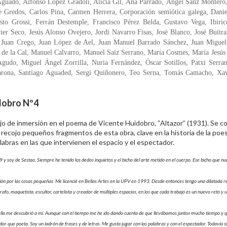
Aguado, Alfonso López Gradolí, Alicia Gil, Ana Parrado, Ángel Sanz Montero
 Gredos, Carlos Pina, Carmen Herrera, Corporación semiótica galega, Danie
to Grossi, Ferrán Destemple, Francisco Pérez Belda, Gustavo Vega, Ibiric
vier Seco, Jesús Alonso Ovejero, Jordi Navarro Fisas, José Blanco, José Buitra
, Juan Crego, Juan López de Ael, Juan Manuel Barrado Sánchez, Juan Miguel
s de la Cal, Manuel Calvarro, Manuel Saiz Serrano, María Cosmes, María Jesús
gudo, Miguel Ángel Zorrilla, Nuria Fernández, Óscar Sotillos, Patxi Serra
arona, Santiago Aguaded, Sergi Quiñonero, Teo Serna, Tomás Camacho, Xav
idobro Nº4
jo de inmersión en el poema de Vicente Huidobro, “Altazor” (1931). Se 
 recojo pequeños fragmentos de esta obra, clave en la historia de la poe
labras en las que intervienen el espacio y el espectador.
 y soy de Sestao. Siempre he tenido los dedos inquietos y el bicho del arte metido en el cuerpo. Ese bicho que n
ción por las cosas pequeñas. Me licencié en Bellas Artes en la UPV en 1993. Desde entonces tengo una dilatada r
fo, maquetista, escultor, cartelista y creador de múltiples espacios, en los que cada trabajo es un nuevo reto y 
o ella me descubrió a mí. Aunque con el tiempo me he ido dando cuenta de que llevábamos juntos mucho tiempo y q
 que poeta. Soy un ladrón de frases y de letras. Me gusta jugar con las palabras y con el espectador. Todavía si