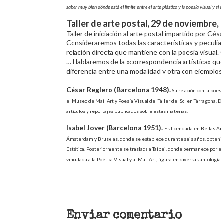
saber muy bien dónde está el límite entre el arte plástico y la poesía visual y si 
Taller de arte postal, 29 de noviembre,
Taller de iniciación al arte postal impartido por Cés
Consideraremos todas las características y peculia
relación directa que mantiene con la poesía visual
… Hablaremos de la «correspondencia artística» que, 
diferencia entre una modalidad y otra con ejemplos
César Reglero (Barcelona 1948).
Su relación con la poe
el Museo de Mail Art y Poesía Visual del Taller del Sol en Tarragona. D
artículos y reportajes publicados sobre estas materias.
Isabel Jover (Barcelona 1951).
Es licenciada en Bellas 
Ámsterdam y Bruselas, donde se establece durante seis años, obtenie
Estética. Posteriormente se traslada a Taipei, donde permanece por e
vinculada a la Poética Visual y al Mail Art, figura en diversas antologí
Enviar comentario