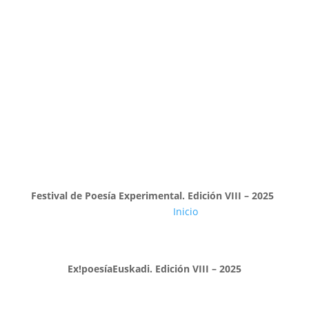
Festival de Poesía Experimental. Edición VIII – 2025
Estás en
Inicio
»
ex!poesia 2016
Ex!poesíaEuskadi. Edición VIII – 2025