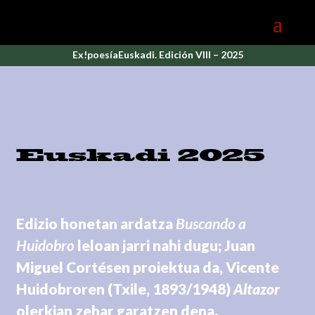
Ex!poesíaEuskadi. Edición VIII – 2025
Euskadi 2025
Edizio honetan ardatza
Buscando a
Huidobro
leloan jarri nahi dugu; Juan
Miguel Cortésen proiektua da, Vicente
Huidobroren (Txile, 1893/1948)
Altazor
olerkian zehar garatzen dena.