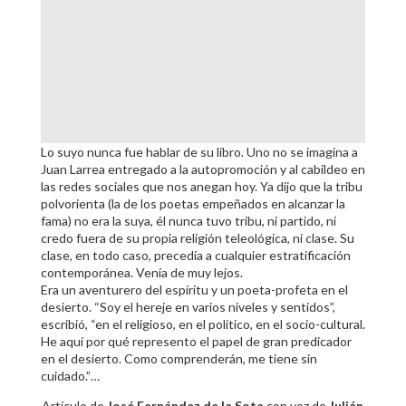
Lo suyo nunca fue hablar de su libro. Uno no se imagina a
Juan Larrea entregado a la autopromoción y al cabildeo en
las redes sociales que nos anegan hoy. Ya dijo que la tribu
polvorienta (la de los poetas empeñados en alcanzar la
fama) no era la suya, él nunca tuvo tribu, ni partido, ni
credo fuera de su propia religión teleológica, ni clase. Su
clase, en todo caso, precedía a cualquier estratificación
contemporánea. Venía de muy lejos.
Era un aventurero del espíritu y un poeta-profeta en el
desierto. “Soy el hereje en varios niveles y sentidos”,
escribió, “en el religioso, en el político, en el socio-cultural.
He aquí por qué represento el papel de gran predicador
en el desierto. Como comprenderán, me tiene sin
cuidado.”…
Artículo de
José Fernández de la Sota
con voz de
Julián