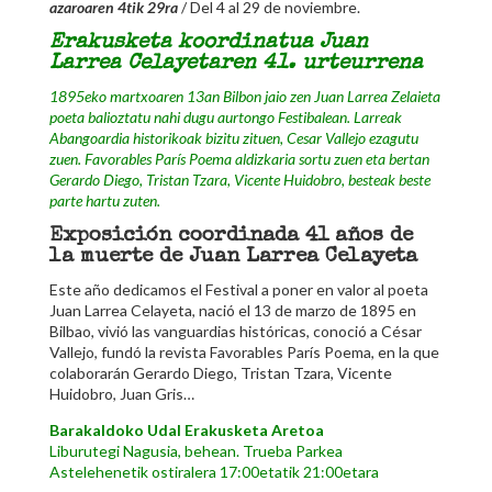
azaroaren 4tik 29ra
/ Del 4 al 29 de noviembre.
Erakusketa koordinatua Juan
Larrea Celayetaren 41. urteurrena
1895eko martxoaren 13an Bilbon jaio zen Juan Larrea Zelaieta
poeta balioztatu nahi dugu aurtongo Festibalean. Larreak
Abangoardia historikoak bizitu zituen, Cesar Vallejo ezagutu
zuen. Favorables París Poema aldizkaria sortu zuen eta bertan
Gerardo Diego, Tristan Tzara, Vicente Huidobro, besteak beste
parte hartu zuten.
Exposición coordinada 41 años de
la muerte de Juan Larrea Celayeta
Este año dedicamos el Festival a poner en valor al poeta
Juan Larrea Celayeta, nació el 13 de marzo de 1895 en
Bilbao, vivió las vanguardias históricas, conoció a César
Vallejo, fundó la revista Favorables París Poema, en la que
colaborarán Gerardo Diego, Tristan Tzara, Vicente
Huidobro, Juan Gris…
Barakaldoko Udal Erakusketa Aretoa
Liburutegi Nagusia, behean. Trueba Parkea
Astelehenetik ostiralera 17:00etatik 21:00etara