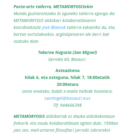
Posta-arte tailerra, METAMORFOSISekin
Mundu guztiarentzako bi eguneko tailerra egongo da:
METAMORFOSIS aldizkari kolaboratiboaren
koordinatzaile
José Blancok
tailerra eskainiko du, eta,
bertan sortutakoekin, argitalpenaren ale berri bat
osatuko dute.
Taberna Nagusia (San Miguel)
Gernika 60, Basauri.
Asteazkena
hilak 6, eta osteguna, hilak 7, 18:00etatik
20:00etara
Izena emateko, bidali e-maila helbide honetara:
sanmigel@basauri.eus
Tlf: 944666398
METAMORFOSIS
aldizkariak ez dauka aldizkakotasun
finkorik, eta modu kolaboratiboan egiten dute. 1998an
jaio zen, mail-artaren filosofiari jarraiki (obrarekin