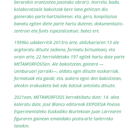
berarekin erantzutea jasotako obrari). Horrela, bada,
kolaboratzaile bakoitzak bere lana gehitzen dio
gainerako parte-hartzaileenei, eta, gero, konpilazioa
banatu egiten diete parte hartu dutenei, dokumentazio-
zentroei eta funts espezializatuei, batez ere.
1999ko udaberritik 2013ra arte, aldizkariaren 13 ale
argitaratu dituzte (azkena, formatu birtualean), eta
orain arte, 22 herrialdetako 197 egilek hartu dute parte
METAMORFOSISen. Ale bakoitzean, gainera —
izenburuari jarraiki—, aldatu egin dituzte euskarriak,
formatuak eta gaiak; eta, aukera egon den bakoitzean,
aleokin erakusketa bat edo batzuk antolatu dituzte.
2021ean, METAMORFOSIS berraktibatu dute: 14. alea
kaleratu dute, José Blanco editoreak EX!POESIA Poesia
Esperimentaleko Euskadiko Biurtekoan Juan Larrearen
figuraren gainean emandako posta-arte tailerreko
lanekin.