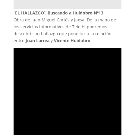
“
EL HALLAZGO
”,
Buscando a Huidobro Nº13
Obra de Juan Miguel Cortés y Jaxsa. De la mano de
los servicios informativos de Tele H, podremos
descubrir un hallazgo que pone luz a la relación
entre
Juan Larrea
y
Vicente Huidobro
.