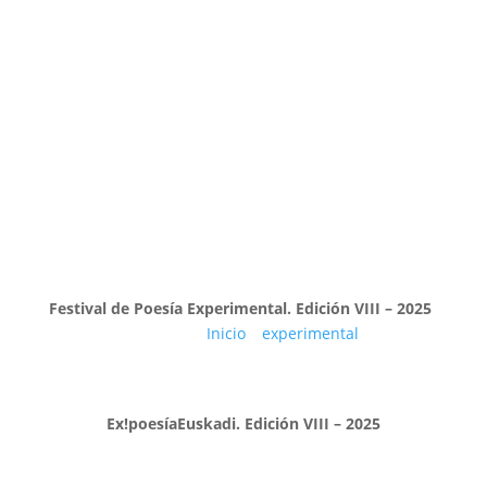
Festival de Poesía Experimental. Edición VIII – 2025
Estás en
Inicio
»
experimental
»
Página 3
Ex!poesíaEuskadi. Edición VIII – 2025