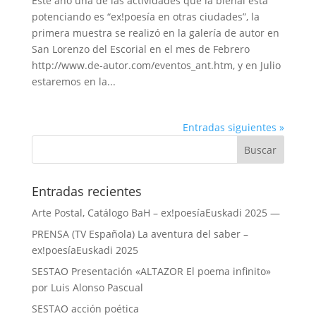
Este año una de las actividades que la bienal esta
potenciando es “ex!poesía en otras ciudades”, la
primera muestra se realizó en la galería de autor en
San Lorenzo del Escorial en el mes de Febrero
http://www.de-autor.com/eventos_ant.htm, y en Julio
estaremos en la...
Entradas siguientes »
Entradas recientes
Arte Postal, Catálogo BaH – ex!poesíaEuskadi 2025 —
PRENSA (TV Española) La aventura del saber –
ex!poesíaEuskadi 2025
SESTAO Presentación «ALTAZOR El poema infinito»
por Luis Alonso Pascual
SESTAO acción poética