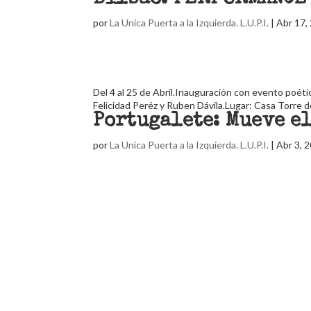
por
La Unica Puerta a la Izquierda. L.U.P.I.
|
Abr 17,
Del 4 al 25 de Abril.Inauguración con evento poét
Felicidad Peréz y Ruben Dávila.Lugar: Casa Torre de
Portugalete: Mueve e
por
La Unica Puerta a la Izquierda. L.U.P.I.
|
Abr 3, 