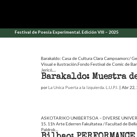
Festival de Poesía Experimental. Edición VIII – 2025
Barakaldo: Casa de Cultura Clara Campoamorc/ Gern
Visual e ilustración.Fondo Festival de Comic de Bar
Jericó,...
Barakaldo: Muestra d
por
La Unica Puerta a la Izquierda. L.U.P.I.
|
Abr 22,
ASKOTARIKO UNIBERTSOA – DIVERSE UNIVERSE- U
15. 11h Arte Ederren Fakultatea / Facultad de Bel
Paldrok...
Bilbao: PERFORMANCE 