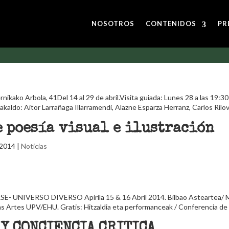
NOSOTROS
CONTENIDOS
PR
ikako Arbola, 41Del 14 al 29 de abril.Visita guiada: Lunes 28 a las 19:3
akaldo: Aitor Larrañaga Illarramendi, Alazne Esparza Herranz, Carlos Rilo
e poesía visual e ilustración
 2014
|
Noticias
NIVERSO DIVERSO Apirila 15 & 16 Abril 2014. Bilbao Asteartea/ 
las Artes UPV/EHU. Gratis: Hitzaldia eta performanceak / Conferencia de
Y CONCIENCIA CRITICA