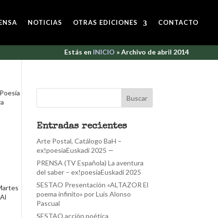
ENSA
NOTICIAS
OTRAS EDICIONES
CONTACTO
Estás en
INICIO
»
Archivo de abril 2014
0Poesía
va
Entradas recientes
Arte Postal, Catálogo BaH –
ex!poesíaEuskadi 2025 —
PRENSA (TV Española) La aventura
del saber – ex!poesíaEuskadi 2025
SESTAO Presentación «ALTAZOR El
Martes
poema infinito» por Luis Alonso
 Al
Pascual
SESTAO acción poética