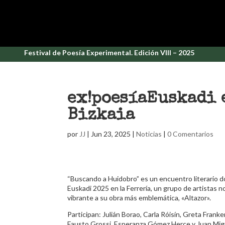
Festival de Poesía Experimental. Edición VIII – 2025
ex!poesíaEuskadi 
Bizkaia
por
JJ
|
Jun 23, 2025
|
Noticias
|
0 Comentarios
“Buscando a Huidobro” es un encuentro literario do
Euskadi 2025 en la Ferrería, un grupo de artistas 
vibrante a su obra más emblemática, «Altazor».
Participan: Julián Borao, Carla Róisín, Greta Frank
Fausto Grossi, Esperanza Gómez Herce y Juan Mig