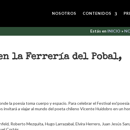
NOSOTROS
CONTENIDOS
PR
Estás en
INICIO
»
NO
en la Ferrería del Pobal,
nde la poesía toma cuerpo y espacio. Para celebrar el Festival ex!poesía
nos invitará a viajar al mundo del poeta chileno Vicente Huidobro en un h
enfeld, Roberto Mezquita, Hugo Larrazabal, Elvira Herrero, Juan Jesús San
uel Cortés.