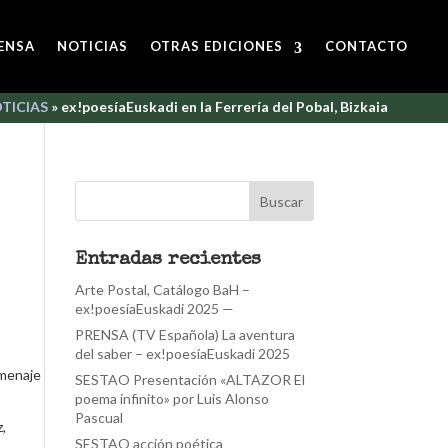
ENSA
NOTICIAS
OTRAS EDICIONES
CONTACTO
TICIAS
»
ex!poesíaEuskadi en la Ferrería del Pobal, Bizkaia
Entradas recientes
Arte Postal, Catálogo BaH –
ex!poesíaEuskadi 2025 —
PRENSA (TV Española) La aventura
del saber – ex!poesíaEuskadi 2025
omenaje
SESTAO Presentación «ALTAZOR El
poema infinito» por Luis Alonso
Pascual
z,
SESTAO acción poética