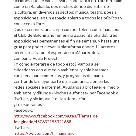
acciones que se van a llevar a cabo tanto en Tournefeuille
como en Barakaldo, dos noches donde disfrutar de
la cultura, en diversos aspectos: música, teatro, poesía,
exposiciones, en un espacio abierto a todos los públicos y
con acceso libre.
Dos escenarios, una carpa con hostelería coordinada por
el Club de Balonmano femenino Zuazo (Barakaldo), tres
exposiciones permanentes el fin de semana, y hasta una
grúa para poder elevar la plataforma donde 14 actores
aéreos realizarán el espectáculo «Muaré» de la
compañía Voalà Project.
¿Y cómo enterarse de todo esto? Vamos a ser
cuidadosos con el medio ambiente, y sólo haremos
cartelería para comercios, y programas de mano,
centrando la mayor parte de la comunicación en las
redes sociales e internet. Ayúdanos a proteger el medio
ambiente, y difunde «Noches eufóricas» por Facebook o
Twitter, y sin imprimir esta información.
¡Te esperamos!
Facebook:
http://www.facebook.com/pages/Tierras-de-
Imaginario/450632158321688
Twitter:
https://twitter.com/t_imaginario