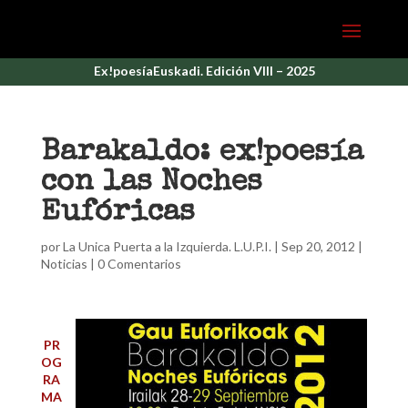
Ex!poesíaEuskadi. Edición VIII – 2025
Barakaldo: ex!poesía
con las Noches
Eufóricas
por
La Unica Puerta a la Izquierda. L.U.P.I.
|
Sep 20, 2012
|
Noticias
|
0 Comentarios
PR
OG
RA
MA