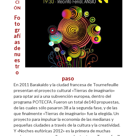
CI
ÓN
Fo
to
gr
afí
as
de
nu
es
tr
o
paso
En 2011 Barakaldo y la ciudad francesa de Tournefeuille
presentan el proyecto cultural «Tierras de imaginario»
para optar así a una subvención europea, dentro del
programa POTECFA. Fueron un total de140 propuestas,
de las cuales sólo pasaron 38 a la segunda fase, y de las
que finalmente «Tierras de imaginario» fue la elegida. Un
proyecto para impulsar la economía de las medianas y
pequeñas ciudades a través de la cultura y la creatividad.
Y «Noches eufóricas 2012» es la primera de muchas