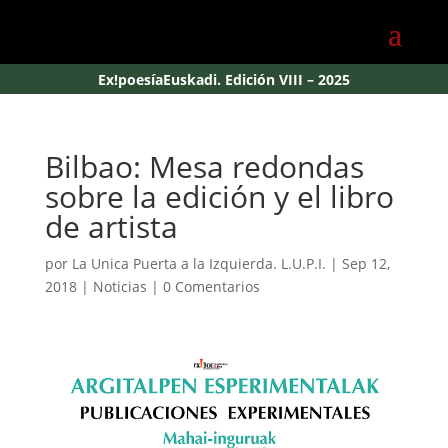
Ex!poesíaEuskadi. Edición VIII – 2025
Bilbao: Mesa redondas
sobre la edición y el libro
de artista
por
La Unica Puerta a la Izquierda. L.U.P.I.
|
Sep 12,
2018
|
Noticias
|
0 Comentarios