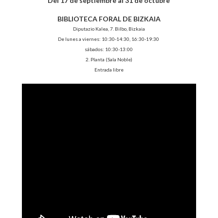
Del 17 de septiembre al 31 de octubre
BIBLIOTECA FORAL DE BIZKAIA
Diputazio Kalea, 7. Bilbo, Bizkaia
De lunes a viernes: 10:30-14:30, 16:30-19:30
sábados: 10:30-13:00
2. Planta (Sala Noble)
Entrada libre