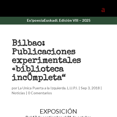
Ex!poesíaEuskadi. Edición VIII – 2025
Bilbao:
Publicaciones
experimentales
«biblioteca
incÖmpleta“
por
La Unica Puerta a la Izquierda. L.U.P.I.
|
Sep 3, 2018
|
Noticias
|
0 Comentarios
EXPOSICIÓN