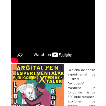
La bienal de poesía
experimental de
Euskadi
“ex!poesía”
mantiene un
fondo de más de
800 publicaciones:
ediciones de
artista, libro