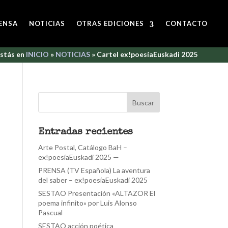
ENSA
NOTICIAS
OTRAS EDICIONES
CONTACTO
stás en
INICIO
»
NOTICIAS
»
Cartel ex!poesíaEuskadi 2025
Entradas recientes
Arte Postal, Catálogo BaH –
ex!poesíaEuskadi 2025 —
PRENSA (TV Española) La aventura
del saber – ex!poesíaEuskadi 2025
SESTAO Presentación «ALTAZOR El
poema infinito» por Luis Alonso
Pascual
SESTAO acción poética