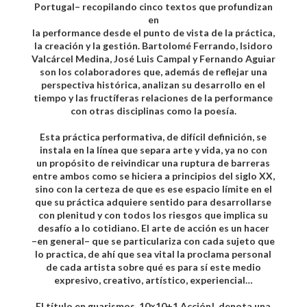
Portugal– recopilando cinco textos que profundizan
en
la performance desde el punto de vista de la práctica,
la creación y la gestión. Bartolomé Ferrando, Isidoro
Valcárcel Medina, José Luis Campal y Fernando Aguiar
son los colaboradores que, además de reflejar una
perspectiva histórica, analizan su desarrollo en el
tiempo y las fructíferas relaciones de la performance
con otras disciplinas como la poesía.
Esta práctica performativa, de difícil definición, se
instala en la línea que separa arte y vida, ya no con
un propósito de reivindicar una ruptura de barreras
entre ambos como se hiciera a principios del siglo XX,
sino con la certeza de que es ese espacio límite en el
que su práctica adquiere sentido para desarrollarse
con plenitud y con todos los riesgos que implica su
desafío a lo cotidiano. El arte de acción es un hacer
–en general– que se particulariza con cada sujeto que
lo practica, de ahí que sea vital la proclama personal
de cada artista sobre qué es para sí este medio
expresivo, creativo, artístico, experiencial…
El título en guarismos, 10×10+1 Acción!, denota una