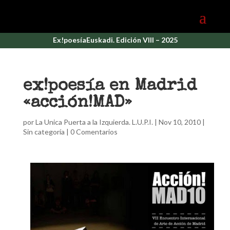
Ex!poesíaEuskadi. Edición VIII – 2025
ex!poesía en Madrid
«acción!MAD»
por
La Unica Puerta a la Izquierda. L.U.P.I.
|
Nov 10, 2010
|
Sin categoría |
0 Comentarios