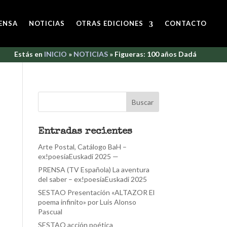
ENSA
NOTICIAS
OTRAS EDICIONES
CONTACTO
Estás en
INICIO
»
NOTICIAS
»
Figueras: 100 años Dadá
Entradas recientes
Arte Postal, Catálogo BaH –
ex!poesíaEuskadi 2025 —
PRENSA (TV Española) La aventura
del saber – ex!poesíaEuskadi 2025
SESTAO Presentación «ALTAZOR El
poema infinito» por Luis Alonso
Pascual
SESTAO acción poética