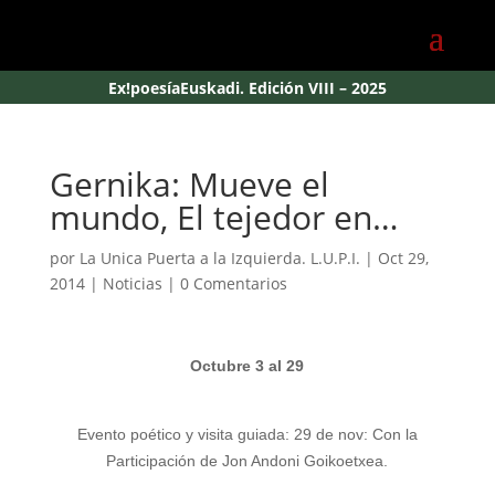
Ex!poesíaEuskadi. Edición VIII – 2025
Gernika: Mueve el
mundo, El tejedor en…
por
La Unica Puerta a la Izquierda. L.U.P.I.
|
Oct 29,
2014
|
Noticias
|
0 Comentarios
Octubre 3 al 29
Evento poético y visita guiada: 29 de nov: Con la
Participación de Jon Andoni Goikoetxea.