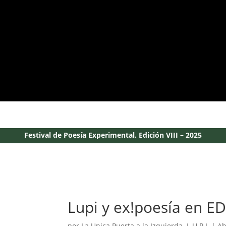
Festival de Poesía Experimental. Edición VIII – 2025
Lupi y ex!poesía en E
por
La Unica Puerta a la Izquierda. L.U.P.I.
|
Ab