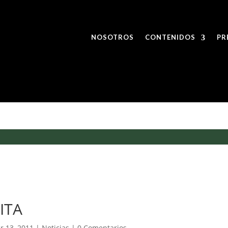
NOSOTROS
CONTENIDOS
PR
DITA
r 13, 2011
|
Noticias
|
0 Comentarios