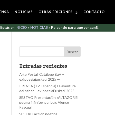
ENSA
NOTICIAS
OTRAS EDICIONES
CONTACTO
Estás en
INICIO
»
NOTICIAS
»
Peleando para que vengan!!!
Entradas recientes
Arte Postal, Catálogo BaH –
ex!poesíaEuskadi 2025 —
PRENSA (TV Española) La aventura
del saber – ex!poesíaEuskadi 2025
SESTAO Presentación «ALTAZOR El
poema infinito» por Luis Alonso
Pascual
SESTAO acción poética