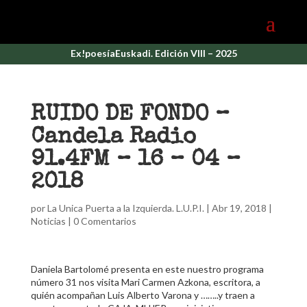
Ex!poesíaEuskadi. Edición VIII – 2025
RUIDO DE FONDO –
Candela Radio
91.4FM – 16 – 04 –
2018
por
La Unica Puerta a la Izquierda. L.U.P.I.
|
Abr 19, 2018
|
Noticias
|
0 Comentarios
Daniela Bartolomé presenta en este nuestro programa
número 31 nos visita Mari Carmen Azkona, escritora, a
quién acompañan Luis Alberto Varona y ……..y traen a